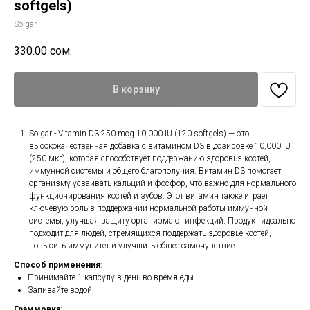
softgels)
Solgar
330.00
сом.
В корзину
Solgar - Vitamin D3 250 mcg 10,000 IU (120 softgels) — это
высококачественная добавка с витамином D3 в дозировке 10,000 IU
(250 мкг), которая способствует поддержанию здоровья костей,
иммунной системы и общего благополучия. Витамин D3 помогает
организму усваивать кальций и фосфор, что важно для нормального
функционирования костей и зубов. Этот витамин также играет
ключевую роль в поддержании нормальной работы иммунной
системы, улучшая защиту организма от инфекций. Продукт идеально
подходит для людей, стремящихся поддержать здоровье костей,
повысить иммунитет и улучшить общее самочувствие.
Способ применения
:
Принимайте 1 капсулу в день во время еды.
Запивайте водой.
Граммовка
: