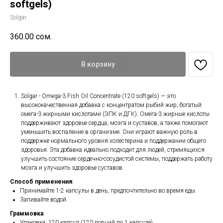
softgels)
Solgar
360.00
сом.
В корзину
Solgar - Omega-3 Fish Oil Concentrate (120 softgels) — это
высококачественная добавка с концентратом рыбий жир, богатый
омега-3 жирными кислотами (ЭПК и ДГК). Омега-3 жирные кислоты
поддерживают здоровье сердца, мозга и суставов, а также помогают
уменьшить воспаление в организме. Они играют важную роль в
поддержке нормального уровня холестерина и поддержании общего
здоровья. Эта добавка идеально подходит для людей, стремящихся
улучшить состояние сердечно-сосудистой системы, поддержать работу
мозга и улучшить здоровье суставов.
Способ применения
:
Принимайте 1-2 капсулы в день, предпочтительно во время еды.
Запивайте водой.
Граммовка
:
Упаковка: 120 капсул (120 порций по 1 капсуле)