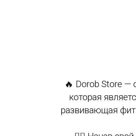
🔥 Dorob Store —
которая являетс
развивающая фитн