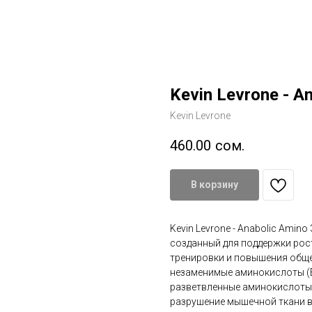
Kevin Levrone - A
Kevin Levrone
460.00
сом.
В корзину
Kevin Levrone - Anabolic Amin
созданный для поддержки рос
тренировки и повышения обще
незаменимые аминокислоты (E
разветвленные аминокислоты 
разрушение мышечной ткани в