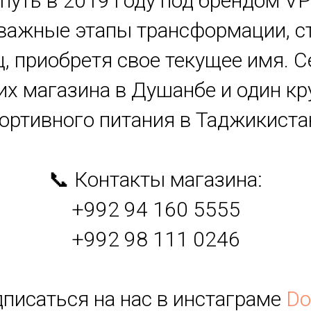
ой путь в 2019 году под брендом VP
важные этапы трансформации, ст
ц, приобретя свое текущее имя. С
их магазина в Душанбе и один 
ортивного питания в Таджикиста
📞 Контакты магазина:
+992 94 160 5555
+992 98 111 0246
дписаться на нас в инстаграме
Do