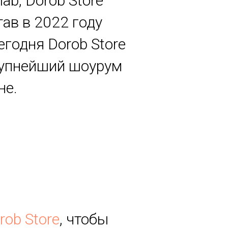
lab, Dorob Store
ав в 2022 году
егодня Dorob Store
крупнейший шоурум
не.
rob Store
, чтобы