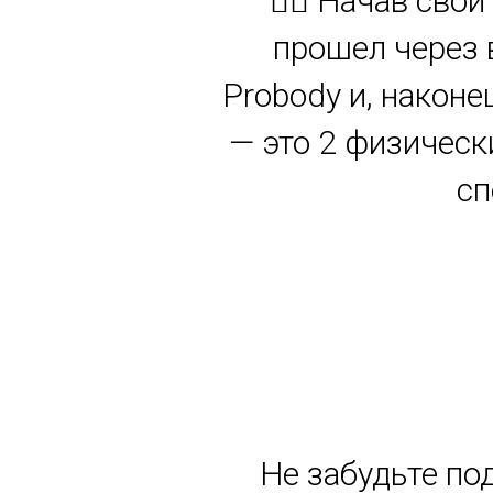
🏋️‍♂️ Начав св
прошел через 
Probody и, наконе
— это 2 физическ
сп
Не забудьте по