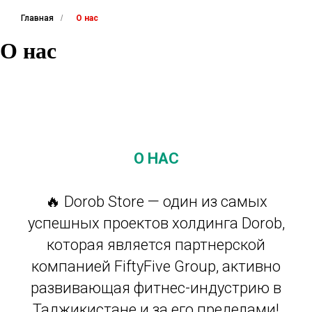
Главная
/
О нас
О нас
О НАС
🔥 Dorob Store — один из самых
успешных проектов холдинга Dorob,
которая является партнерской
компанией FiftyFive Group, активно
развивающая фитнес-индустрию в
Таджикистане и за его пределами!