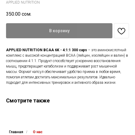
APPLIED NUTRITION
350.00
сом.
В корзину
APPLIED NUTRITION BCAA 6K - 4:1:1 300 caps
– это аминокислотный
комплекс с высокой концентрацией BCAA (лейцин, изолейцин и валин) в
соотношении 4:1:1. Продукт способствует ускорению восстановления
мышц, предотвращает катаболизм и поддерживает рост мышечной
массы. Формат капсул обеспечивает удобство приема в любое время,
помогая атлетам достигать максимальных результатов. Идеально
подходит для интенсивных тренировок и активного образа жизни.
Смотрите также
Главная
/
О нас