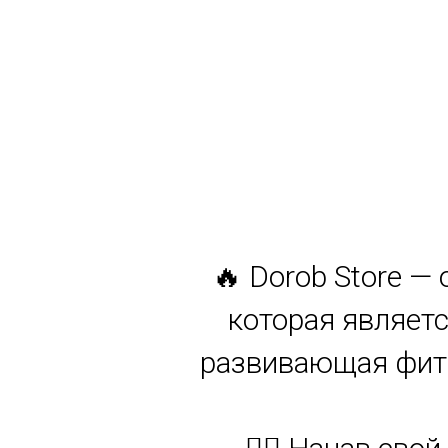
🔥 Dorob Store —
которая являетс
развивающая фитн