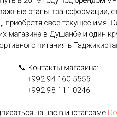
ой путь в 2019 году под брендом VP
важные этапы трансформации, ст
ц, приобретя свое текущее имя. С
их магазина в Душанбе и один 
ортивного питания в Таджикиста
📞 Контакты магазина:
+992 94 160 5555
+992 98 111 0246
дписаться на нас в инстаграме
Do