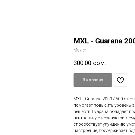
MXL - Guarana 20
Maxler
300.00
сом.
В корзину
MXL - Guarana 2000 / 500 ml —
помогает повысить уровень э
веществ. Гуарана обладает п
центральную нервную систем
способствует улучшению умст
настроение, поддерживает бод