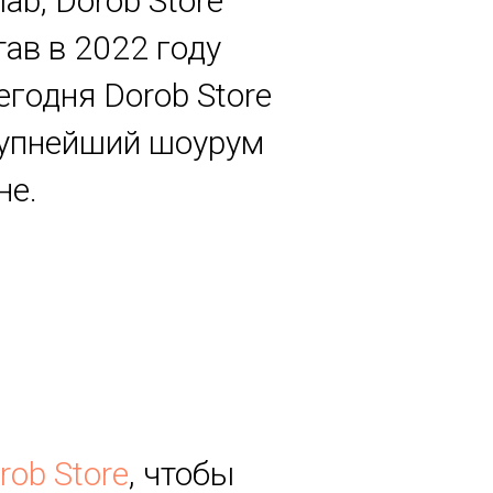
lab, Dorob Store
ав в 2022 году
егодня Dorob Store
крупнейший шоурум
не.
rob Store
, чтобы