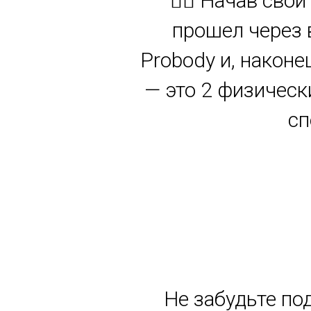
🏋️‍♂️ Начав св
прошел через 
Probody и, наконе
— это 2 физическ
сп
Не забудьте по