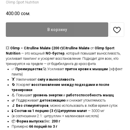
Olimp Sport Nutrition
400.00
сом.
В корзину
💥
Olimp – Citrulline Malate (200 г)Citrulline Malate
от
Olimp Sport
Nutrition
— это мощный
NO-бустер
, который повышает выносливость,
усиливает пампинг и ускоряет восстановление. Подходит для всех, кто
тренируется на пределе — от бодибилдинга до кроссфита.
✅
Преимущества:
🚀 Усиливает
приток крови к мышцам
(эффект
пампа)
🏋️ Увеличивает
силу и выносливость
🔄 Ускоряет
восстановление между подходами и после
тренировки
💪 Повышает
уровень энергии
и
работоспособность мышц
🌿 Поддерживает
детоксикацию
и снижает утомляемость
🔬
Без стимуляторов
, можно использовать в любое время суток
🧪
Состав на 1 порцию (3 г):Цитруллин малат
— 3000 мг
(в соотношении 2:1: цитруллин + малеиновая кислота)
📦
Форма выпуска:
Вес:
200 г
Примерно
66 порций по 3 г