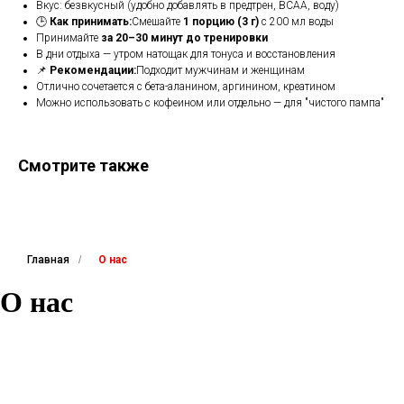
Вкус: безвкусный (удобно добавлять в предтрен, BCAA, воду)
🕒
Как принимать:
Смешайте
1 порцию (3 г)
с 200 мл воды
Принимайте
за 20–30 минут до тренировки
В дни отдыха — утром натощак для тонуса и восстановления
📌
Рекомендации:
Подходит мужчинам и женщинам
Отлично сочетается с бета-аланином, аргинином, креатином
Можно использовать с кофеином или отдельно — для "чистого пампа"
Смотрите также
Главная
/
О нас
О нас