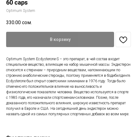
60 caps
Optimum System
330.00
сом.
В корзину
Optimum System Ecdysterone-S – это препарат, в чей состав входит
специальное вещество, влияющее на набор мышечной массы. Экдистерон
относится к стеринам – природным веществам, напоминающим по
строению анаболические стероиды, поэтому применяется в бодибилдинге.
Ecdysterone был открыт советскими химиками в 1976 году. Тогда было
отмечено его положительное влияние на выносливость и
физиологические показатели человека. Вещество используется в спорте
с 1985 года, его назначали спортсменам-силовикам. Позже, после
доказанного положительного влияния, широкую известность препарат
получил в Европе и США. На сегодняшний день экдистерон можно
назвать одной из самых популярных спортивных добавок во всем мире.