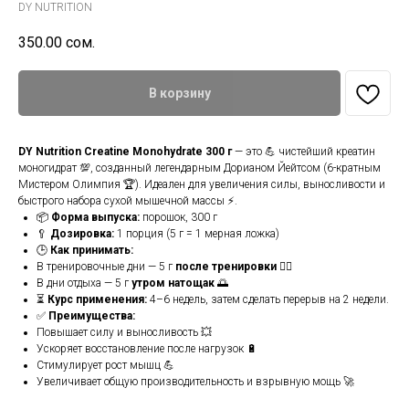
DY NUTRITION
350.00
сом.
В корзину
DY Nutrition Creatine Monohydrate 300 г
— это 💪 чистейший креатин
моногидрат 💯, созданный легендарным Дорианом Йейтсом (6-кратным
Мистером Олимпия 🏆). Идеален для увеличения силы, выносливости и
быстрого набора сухой мышечной массы ⚡.
📦
Форма выпуска:
порошок, 300 г
🥄
Дозировка:
1 порция (5 г = 1 мерная ложка)
🕒
Как принимать:
В тренировочные дни — 5 г
после тренировки
🏋️‍♂️
В дни отдыха — 5 г
утром натощак
🌅
⏳
Курс применения:
4–6 недель, затем сделать перерыв на 2 недели.
✅
Преимущества:
Повышает силу и выносливость 💥
Ускоряет восстановление после нагрузок 🔋
Стимулирует рост мышц 💪
Увеличивает общую производительность и взрывную мощь 🚀