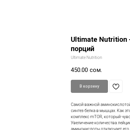
Ultimate Nutritio
порций
Ultimate Nutrition
450.00
сом.
В корзину
Самой важной аминокислотой 
синтез белка в мышцах. Как э
комплекс mTOR, который чувс
Увеличение количества лейци
аминокислоты отключает его.