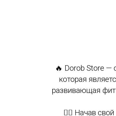
🔥 Dorob Store —
которая являетс
развивающая фитн
🏋️‍♂️ Начав св