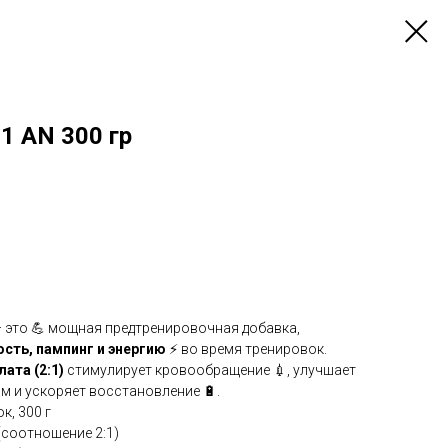
2:1 AN 300 гр
 это 💪 мощная предтренировочная добавка,
сть, пампинг и энергию
⚡ во время тренировок.
ата (2:1)
стимулирует кровообращение 💉, улучшает
м и ускоряет восстановление 🔋.
, 300 г
e (соотношение 2:1)