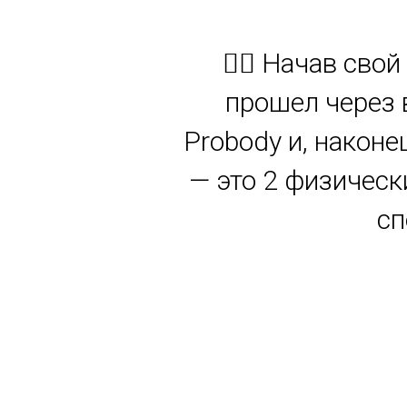
🏋️‍♂️ Начав св
прошел через 
Probody и, наконе
— это 2 физическ
сп