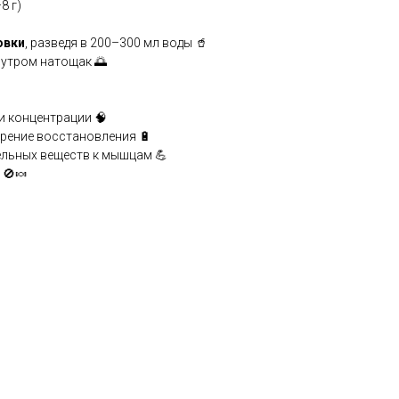
8 г)
овки
, разведя в 200–300 мл воды 🥤
 утром натощак 🌅
 концентрации 🧠
орение восстановления 🔋
ельных веществ к мышцам 💪
 🚫🍬