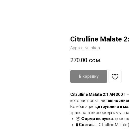
Citrulline Malate 
Applied Nutrition
270.00
сом.
В корзину
Citrulline Malate 2:1 AN 300 г
—
которая повышает
выносливо
Комбинация
цитруллина и мал
транспорт кислорода к мышца
📦
Форма выпуска:
порошок
🧪
Состав:
L-Citrulline Malat