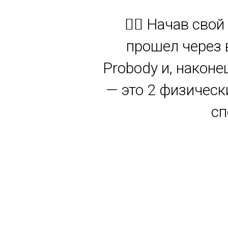
🏋️‍♂️ Начав св
прошел через 
Probody и, наконе
— это 2 физическ
сп