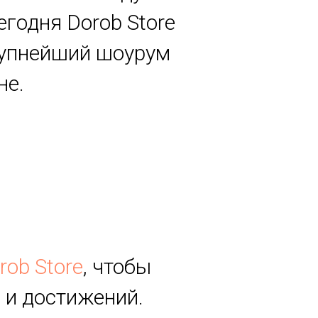
егодня Dorob Store
крупнейший шоурум
не.
rob Store
, чтобы
 и достижений.