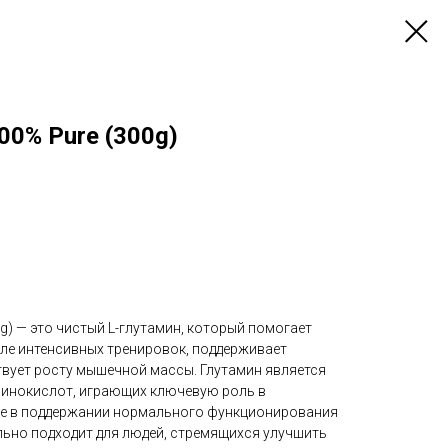
00% Pure (300g)
0g) — это чистый L-глутамин, который помогает
ле интенсивных тренировок, поддерживает
вует росту мышечной массы. Глутамин является
минокислот, играющих ключевую роль в
же в поддержании нормального функционирования
льно подходит для людей, стремящихся улучшить