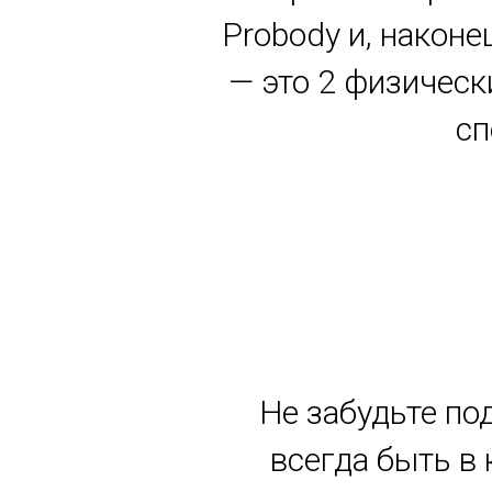
Probody и, наконе
— это 2 физическ
сп
Не забудьте по
всегда быть в