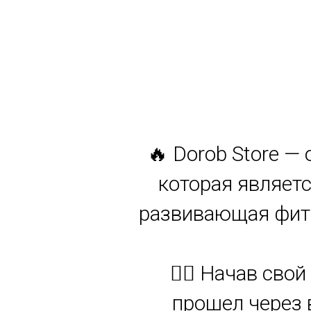
🔥 Dorob Store —
которая являетс
развивающая фитн
🏋️‍♂️ Начав св
прошел через 