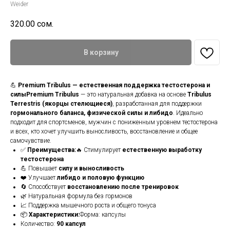
Weider
320.00
сом.
В корзину
💪
Premium Tribulus — естественная поддержка тестостерона и
силыPremium Tribulus
— это натуральная добавка на основе
Tribulus
Terrestris (якорцы стелющиеся)
, разработанная для поддержки
гормонального баланса, физической силы и либидо
. Идеально
подходит для спортсменов, мужчин с пониженным уровнем тестостерона
и всех, кто хочет улучшить выносливость, восстановление и общее
самочувствие.
✅
Преимущества:
🔥 Стимулирует
естественную выработку
тестостерона
💪 Повышает
силу и выносливость
❤️ Улучшает
либидо и половую функцию
🔄 Способствует
восстановлению после тренировок
🌿 Натуральная формула без гормонов
📈 Поддержка мышечного роста и общего тонуса
📦
Характеристики:
Форма: капсулы
Количество:
90 капсул