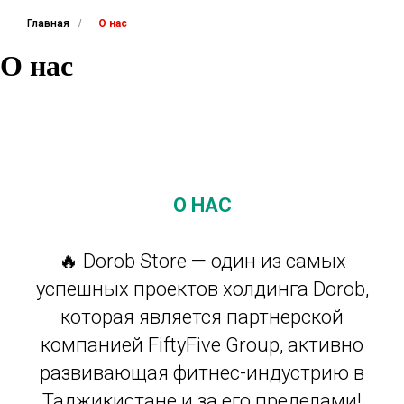
Главная
/
О нас
О нас
О НАС
🔥 Dorob Store — один из самых
успешных проектов холдинга Dorob,
которая является партнерской
компанией FiftyFive Group, активно
развивающая фитнес-индустрию в
Таджикистане и за его пределами!