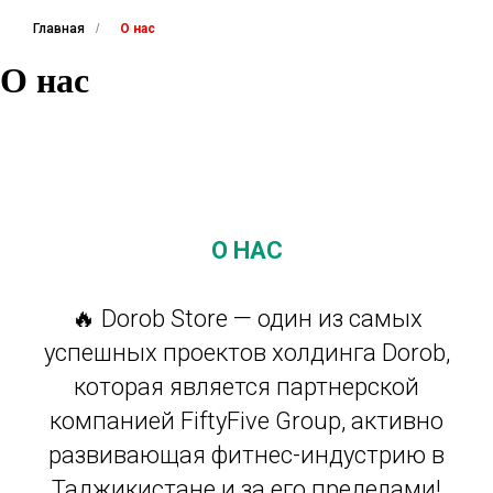
Главная
/
О нас
О нас
О НАС
🔥 Dorob Store — один из самых
успешных проектов холдинга Dorob,
которая является партнерской
компанией FiftyFive Group, активно
развивающая фитнес-индустрию в
Таджикистане и за его пределами!