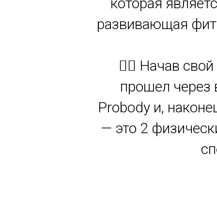
которая являетс
развивающая фитн
🏋️‍♂️ Начав св
прошел через 
Probody и, наконе
— это 2 физическ
сп