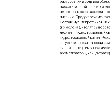
растворении в воде или обез
восхитительный напиток с мн
вещество также окажется пол
питанию. Продукт рекомендуе
Состав: мультипротеиновый к
(из молока ), изолят сыворото
лецитин), гидролизованный сы
гидролизованный казеин PeptoP
загуститель (ксантановая каме
кислотности (лимонная кислота
ароматизаторы, концентрат кра