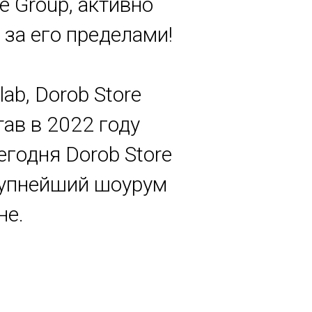
e Group, активно
за его пределами!
lab, Dorob Store
ав в 2022 году
егодня Dorob Store
крупнейший шоурум
не.