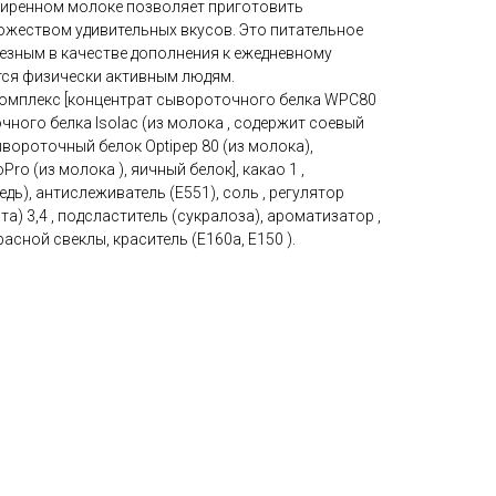
жиренном молоке позволяет приготовить
ожеством удивительных вкусов. Это питательное
езным в качестве дополнения к ежедневному
тся физически активным людям.
омплекс [концентрат сывороточного белка WPC80
чного белка Isolac (из молока , содержит соевый
вороточный белок Optipep 80 (из молока),
ro (из молока ), яичный белок], какао 1 ,
дь), антислеживатель (Е551), соль , регулятор
) 3,4 , подсластитель (сукралоза), ароматизатор ,
сной свеклы, краситель (E160a, E150 ).