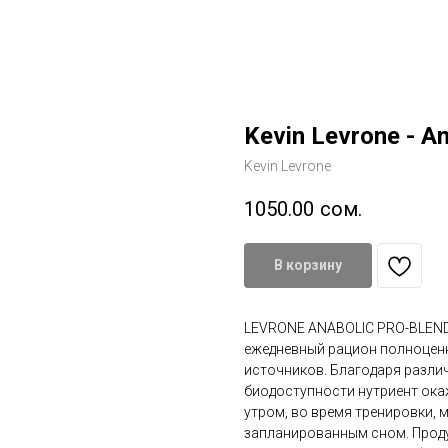
Kevin Levrone - An
Kevin Levrone
1050.00
сом.
В корзину
LEVRONE ANABOLIC PRO-BLEND 
ежедневный рацион полноценн
источников. Благодаря разли
биодоступности нутриент ока
утром, во время тренировки, 
запланированным сном. Проду