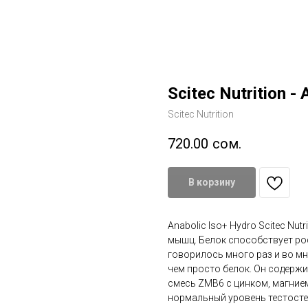
Scitec Nutrition - 
Scitec Nutrition
720.00
сом.
В корзину
Anabolic Iso+ Hydro Scitec Nu
мышц. Белок способствует ро
говорилось много раз и во мно
чем просто белок. Он содержи
смесь ZMB6 с цинком, магние
нормальный уровень тестосте