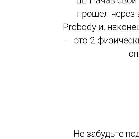
🏋️‍♂️ Начав св
прошел через 
Probody и, наконе
— это 2 физическ
сп
Не забудьте по