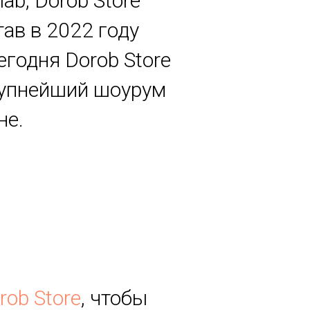
lab, Dorob Store
ав в 2022 году
егодня Dorob Store
крупнейший шоурум
не.
rob Store
, чтобы