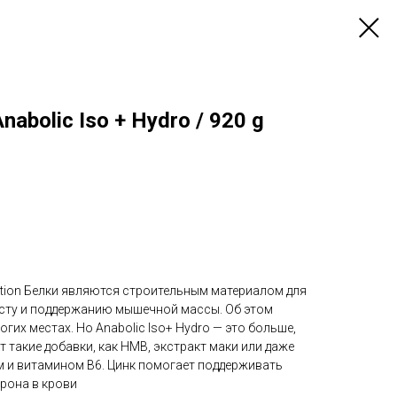
Anabolic Iso + Hydro / 920 g
trition Белки являются строительным материалом для
сту и поддержанию мышечной массы. Об этом
гих местах. Но Anabolic Iso+ Hydro — это больше,
т такие добавки, как HMB, экстракт маки или даже
м и витамином B6. Цинк помогает поддерживать
рона в крови