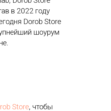
lab, Dorob Store
ав в 2022 году
егодня Dorob Store
крупнейший шоурум
не.
rob Store
, чтобы