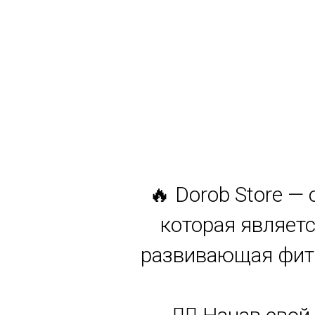
🔥 Dorob Store —
которая являетс
развивающая фитн