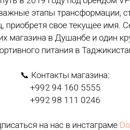
ой путь в 2019 году под брендом VP
важные этапы трансформации, ст
ц, приобретя свое текущее имя. С
их магазина в Душанбе и один 
ортивного питания в Таджикиста
📞 Контакты магазина:
+992 94 160 5555
+992 98 111 0246
дписаться на нас в инстаграме
Do