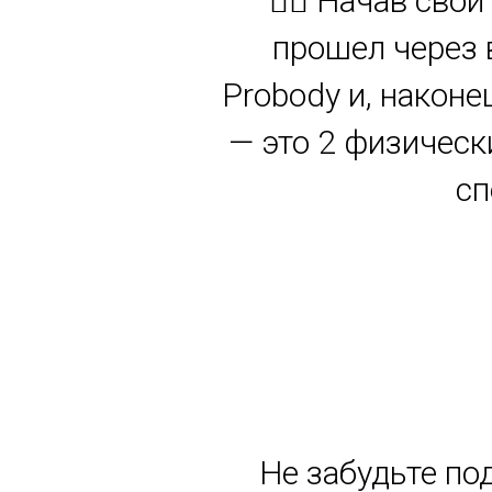
🏋️‍♂️ Начав св
прошел через 
Probody и, наконе
— это 2 физическ
сп
Не забудьте по